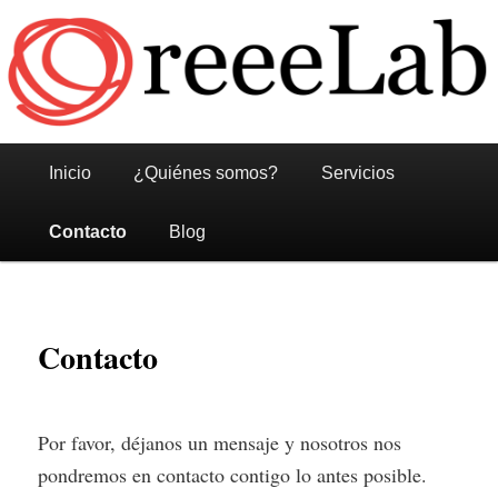
Reeelab
Menú
Ir
Ir
Inicio
¿Quiénes somos?
Servicios
principal
al
al
Contacto
Blog
contenido
contenido
principal
secundario
Contacto
Por favor, déjanos un mensaje y nosotros nos
pondremos en contacto contigo lo antes posible.