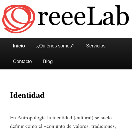
Reeelab
Menú
Ir
Ir
Inicio
¿Quiénes somos?
Servicios
principal
al
al
Contacto
Blog
contenido
contenido
principal
secundario
Identidad
En Antropología la identidad (cultural) se suele
definir como el «conjunto de valores, tradiciones,