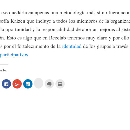
n se quedaría en apenas una metodología más si no fuera ac
osofía Kaizen que incluye a todos los miembros de la organiza
la oportunidad y la responsabilidad de aportar mejoras al sis
n. Esto es algo que en Reeelab tenemos muy claro y por ello
 por el fortalecimiento de la
identidad
de los grupos a través
participativos
.
esto:
Haz
Haz
Haz
Haz
Haz
Haz
Haz
clic
lic
clic
clic
clic
clic
clic
para
para
para
para
para
para
para
compartir
tir
compartir
compartir
compartir
compartir
imprimir
enviar
en
en
en
en
en
(Se
por
Buffer
Pocket
Facebook
Google+
LinkedIn
abre
correo
(Se
Se
(Se
(Se
(Se
en
electrónico
abre
abre
abre
abre
abre
una
a
en
en
en
en
en
ventana
un
una
una
una
una
una
nueva)
amigo
ventana
a
ventana
ventana
ventana
ventana
(Se
nueva)
nueva)
nueva)
nueva)
nueva)
abre
en
una