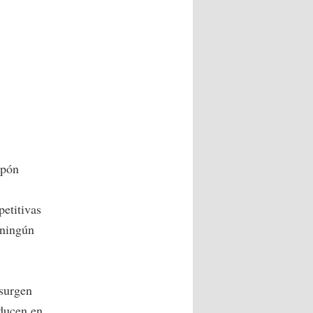
apón
etitivas
 ningún
 surgen
oducen en