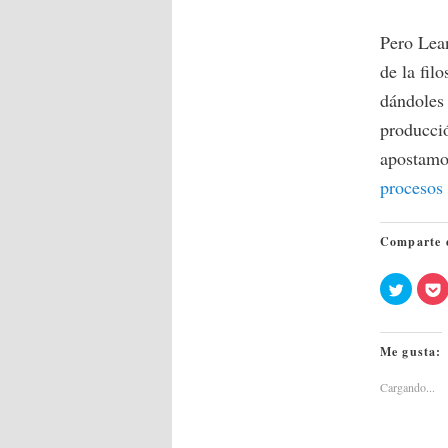
Pero Lea
de la fil
dándoles 
producció
apostamos
procesos 
Comparte 
Haz
clic
c
para
compar
en
Twitter
Me gusta:
(Se
(
abre
en
Cargando...
una
ventan
nueva)