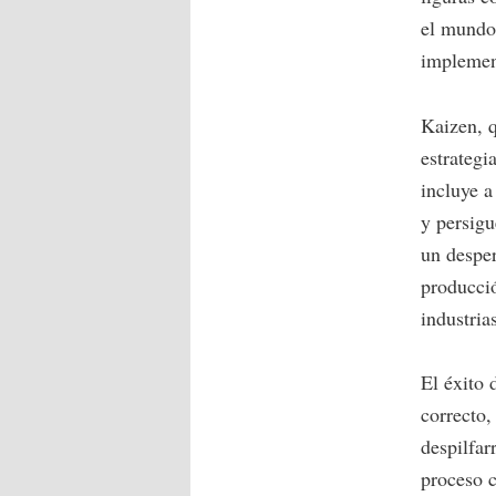
el mundo
implement
Kaizen, q
estrategi
incluye a
y persigu
un despe
producció
industria
El éxito 
correcto,
despilfar
proceso c