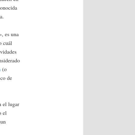
conocida
a.
», es una
o cuál
ividades
nsiderado
n
(o
ico de
 el lugar
 el
 un