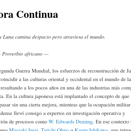
ora Continua
a Luna camina despacio pero atraviesa el mundo.
 Proverbio africano —
egunda Guerra Mundial, los esfuerzos de reconstrucción de J
coincidir a las culturas oriental y occidental en el mundo de la
resultando a los pocos años en una de las industrias más comp
ta. En la cultura japonesa está implantado el concepto de que
pasar sin una cierta mejora, mientras que la ocupación militar
dense llevó consigo a expertos en investigación operativa y
ción de procesos como
W. Edwards Deming
. En ese contexto
como
Masaaki Imai
,
Taiichi Ohno
o
Kaoru Ishikawa
, que intr