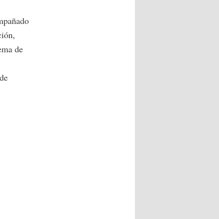
ompañado
ción,
tema de
 de