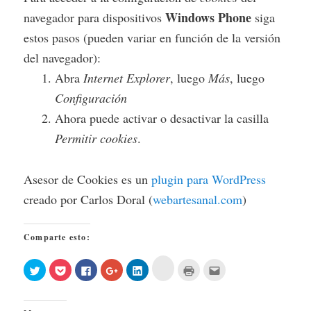
Windows Phone
navegador para dispositivos
siga
estos pasos (pueden variar en función de la versión
del navegador):
Abra
Internet Explorer
, luego
Más
, luego
Configuración
Ahora puede activar o desactivar la casilla
Permitir cookies
.
Asesor de Cookies es un
plugin para WordPress
creado por Carlos Doral (
webartesanal.com
)
Comparte esto:
Haz
Haz
Haz
Haz
Haz
Haz
Haz
Haz
clic
clic
clic
clic
clic
clic
clic
clic
para
para
para
para
para
para
para
para
compartir
compartir
compartir
compartir
compartir
compartir
imprimir
enviar
en
en
en
en
en
en
(Se
por
Buffer
Twitter
Pocket
Facebook
Google+
LinkedIn
abre
correo