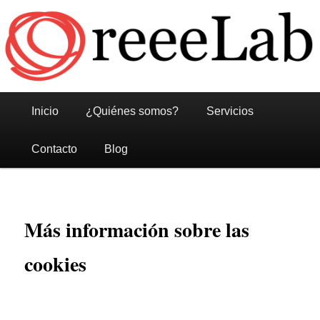
Reeelab
Menú
Ir
Ir
Inicio
¿Quiénes somos?
Servicios
principal
al
al
Contacto
Blog
contenido
contenido
principal
secundario
Más información sobre las
cookies