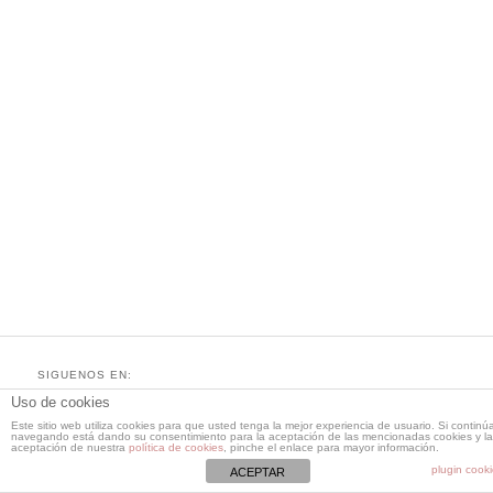
SIGUENOS EN:
Twitter:
|
LinkedIn:
@reeelab
Reeelab
Uso de cookies
Este sitio web utiliza cookies para que usted tenga la mejor experiencia de usuario. Si continú
navegando está dando su consentimiento para la aceptación de las mencionadas cookies y la
aceptación de nuestra
política de cookies
, pinche el enlace para mayor información.
plugin cook
ACEPTAR