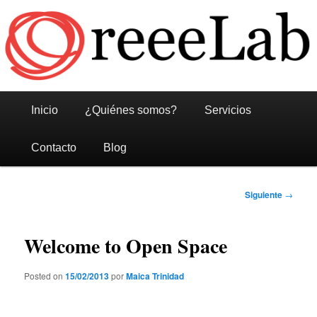
Reeelab
Menú
Ir
Ir
Inicio
¿Quiénes somos?
Servicios
principal
al
al
Contacto
Blog
contenido
contenido
Navegación
Siguiente
→
principal
secundario
de
entradas
Welcome to Open Space
Posted on
15/02/2013
por
Maica Trinidad