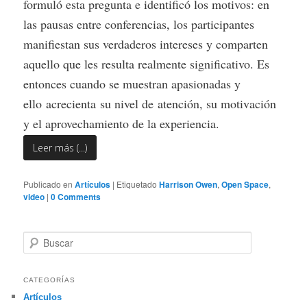
formuló esta pregunta e identificó los motivos: en
las pausas entre conferencias, los participantes
manifiestan sus verdaderos intereses y comparten
aquello que les resulta realmente significativo. Es
entonces cuando se muestran apasionadas y
ello acrecienta su nivel de atención, su motivación
y el aprovechamiento de la experiencia.
Leer más (...)
Publicado en
Artículos
|
Etiquetado
Harrison Owen
,
Open Space
,
video
|
0 Comments
B
u
s
c
CATEGORÍAS
a
Artículos
r