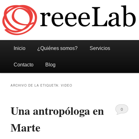
Reeelab
Menú
Ir
Ir
Inicio
¿Quiénes somos?
Servicios
principal
al
al
Contacto
Blog
contenido
contenido
ARCHIVO DE LA ETIQUETA:
VIDEO
principal
secundario
Una antropóloga en
0
Comments
Marte