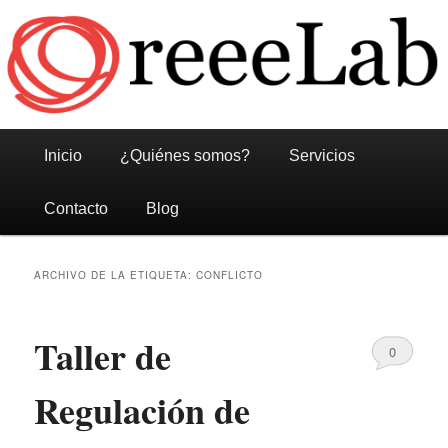
Reeelab
Menú
Ir
Ir
Inicio
¿Quiénes somos?
Servicios
principal
al
al
Contacto
Blog
contenido
contenido
ARCHIVO DE LA ETIQUETA:
CONFLICTO
principal
secundario
Taller de
0
Comments
Regulación de