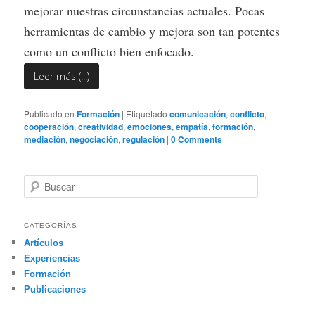
mejorar nuestras circunstancias actuales. Pocas
herramientas de cambio y mejora son tan potentes
como un conflicto bien enfocado.
Leer más (...)
Publicado en
Formación
|
Etiquetado
comunicación
,
conflicto
,
cooperación
,
creatividad
,
emociones
,
empatía
,
formación
,
mediación
,
negociación
,
regulación
|
0 Comments
B
u
s
c
CATEGORÍAS
a
Artículos
r
Experiencias
Formación
Publicaciones