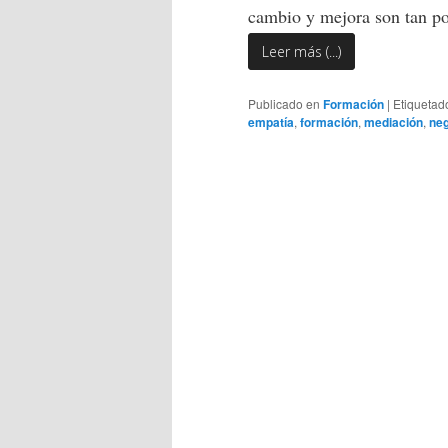
cambio y mejora son tan po
Leer más (...)
Publicado en
Formación
|
Etiquetad
empatía
,
formación
,
mediación
,
neg