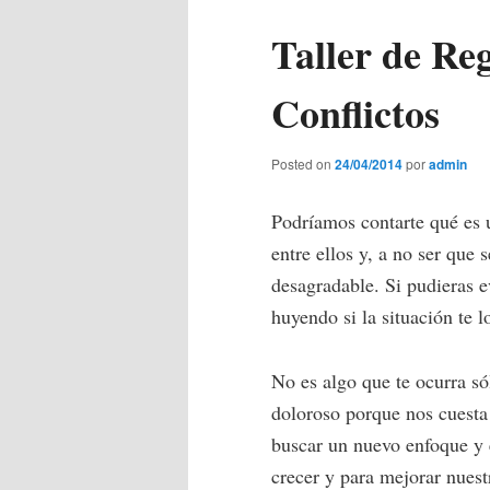
Taller de Re
principal
secundario
Conflictos
Posted on
24/04/2014
por
admin
Podríamos contarte qué es un
entre ellos y, a no ser que 
desagradable. Si pudieras ev
huyendo si la situación te l
No es algo que te ocurra só
doloroso porque nos cuesta 
buscar un nuevo enfoque y e
crecer y para mejorar nuest