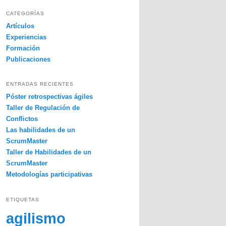
s
c
CATEGORÍAS
a
Artículos
r
Experiencias
Formación
Publicaciones
ENTRADAS RECIENTES
Póster retrospectivas ágiles
Taller de Regulación de
Conflictos
Las habilidades de un
ScrumMaster
Taller de Habilidades de un
ScrumMaster
Metodologías participativas
ETIQUETAS
agilismo