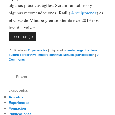
algunas prácticas ágiles: Scrum, un tablero y
algunas recomendaciones. Raúl (
@rauljimenez
) es
el CEO de Minube y en septiembre de 2013 nos
invitó a volver.
Leer más (...)
Publicado en
Experiencias
|
Etiquetado
cambio organizacional
,
cultura corporativa
,
mejora continua
,
Minube
,
participación
|
0
Comments
B
u
s
c
CATEGORÍAS
a
Artículos
r
Experiencias
Formación
Publicaciones