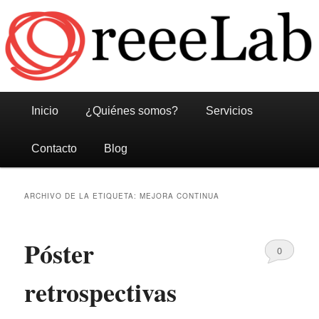
Reeelab
Menú
Ir
Ir
Inicio
¿Quiénes somos?
Servicios
principal
al
al
Contacto
Blog
contenido
contenido
ARCHIVO DE LA ETIQUETA:
MEJORA CONTINUA
principal
secundario
Póster
0
Comments
retrospectivas