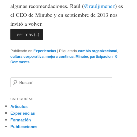
algunas recomendaciones. Raúl (
@rauljimenez
) es
el CEO de Minube y en septiembre de 2013 nos
invitó a volver.
Leer más (...)
Publicado en
Experiencias
|
Etiquetado
cambio organizacional
,
cultura corporativa
,
mejora continua
,
Minube
,
participación
|
0
Comments
B
u
s
c
CATEGORÍAS
a
Artículos
r
Experiencias
Formación
Publicaciones