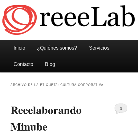
Reeelab
Menú
Ir
Ir
Inicio
¿Quiénes somos?
Servicios
principal
al
al
Contacto
Blog
contenido
contenido
ARCHIVO DE LA ETIQUETA:
CULTURA CORPORATIVA
principal
secundario
Reeelaborando
0
Comments
Minube