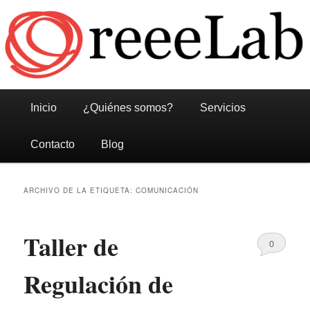
Reeelab
Menú
Ir
Ir
Inicio
¿Quiénes somos?
Servicios
principal
al
al
Contacto
Blog
contenido
contenido
ARCHIVO DE LA ETIQUETA:
COMUNICACIÓN
principal
secundario
Taller de
0
Comments
Regulación de