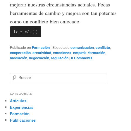
mejorar nuestras circunstancias actuales. Pocas
herramientas de cambio y mejora son tan potentes
como un conflicto bien enfocado.
Leer más (...)
Publicado en
Formación
|
Etiquetado
comunicación
,
conflicto
,
cooperación
,
creatividad
,
emociones
,
empatía
,
formación
,
mediación
,
negociación
,
regulación
|
0 Comments
B
u
s
c
CATEGORÍAS
a
Artículos
r
Experiencias
Formación
Publicaciones