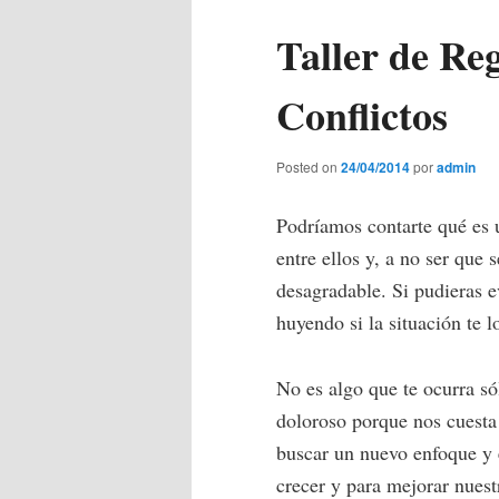
Taller de Re
principal
secundario
Conflictos
Posted on
24/04/2014
por
admin
Podríamos contarte qué es un
entre ellos y, a no ser que 
desagradable. Si pudieras ev
huyendo si la situación te l
No es algo que te ocurra só
doloroso porque nos cuesta 
buscar un nuevo enfoque y e
crecer y para mejorar nuest