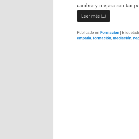
cambio y mejora son tan po
Leer más (...)
Publicado en
Formación
|
Etiquetad
empatía
,
formación
,
mediación
,
neg