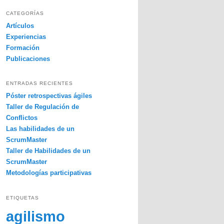
s
c
CATEGORÍAS
a
Artículos
r
Experiencias
Formación
Publicaciones
ENTRADAS RECIENTES
Póster retrospectivas ágiles
Taller de Regulación de
Conflictos
Las habilidades de un
ScrumMaster
Taller de Habilidades de un
ScrumMaster
Metodologías participativas
ETIQUETAS
agilismo