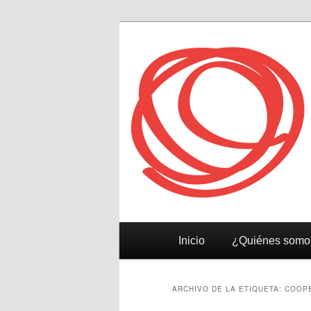
Reeelab
Menú
Ir
Ir
Inicio
¿Quiénes somo
principal
al
al
ARCHIVO DE LA ETIQUETA:
COOP
contenido
contenido