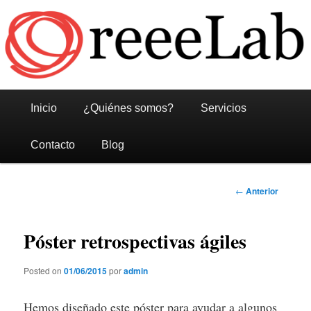
Reeelab
Menú
Ir
Ir
Inicio
¿Quiénes somos?
Servicios
principal
al
al
Contacto
Blog
contenido
contenido
Navegación
←
Anterior
principal
secundario
de
entradas
Póster retrospectivas ágiles
Posted on
01/06/2015
por
admin
Hemos diseñado este póster para ayudar a algunos