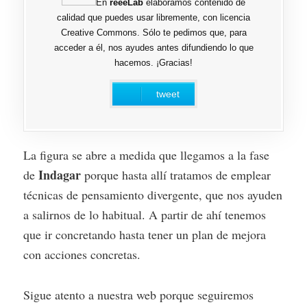
En
reeeLab
elaboramos contenido de
que compartir con el resto de compañeros, y
calidad que puedes usar libremente, con licencia
Creative Commons. Sólo te pedimos que, para
una visión objetiva sobre si variáis mucho o
acceder a él, nos ayudes antes difundiendo lo que
poco en las retrospectivas.
hacemos. ¡Gracias!
tweet
La figura se abre a medida que llegamos a la fase
Indagar
de
porque hasta allí tratamos de emplear
técnicas de pensamiento divergente, que nos ayuden
a salirnos de lo habitual. A partir de ahí tenemos
que ir concretando hasta tener un plan de mejora
con acciones concretas.
Sigue atento a nuestra web porque seguiremos