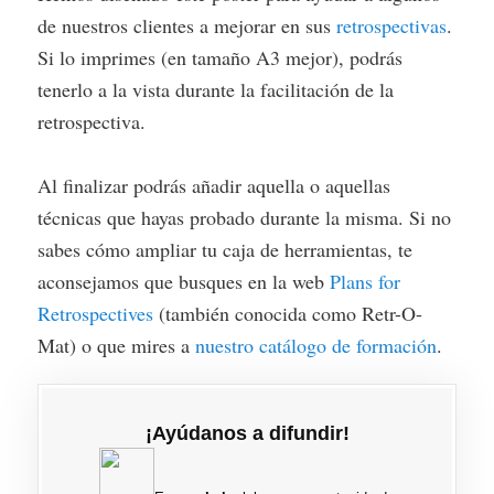
de nuestros clientes a mejorar en sus
retrospectivas
.
Si lo imprimes (en tamaño A3 mejor), podrás
tenerlo a la vista durante la facilitación de la
retrospectiva.
Al finalizar podrás añadir aquella o aquellas
técnicas que hayas probado durante la misma. Si no
sabes cómo ampliar tu caja de herramientas, te
aconsejamos que busques en la web
Plans for
Retrospectives
(también conocida como Retr-O-
Mat) o que mires a
nuestro catálogo de formación
.
¡Ayúdanos a difundir!
Con el paso del tiempo te servirá para dos cosas:
tener una amplia colección de experiencias