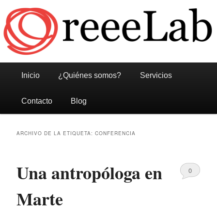
Reeelab
Menú
Ir
Ir
Inicio
¿Quiénes somos?
Servicios
principal
al
al
Contacto
Blog
contenido
contenido
ARCHIVO DE LA ETIQUETA:
CONFERENCIA
principal
secundario
Una antropóloga en
0
Comments
Marte