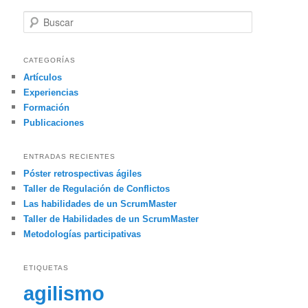
B
u
s
c
CATEGORÍAS
a
Artículos
r
Experiencias
Formación
Publicaciones
ENTRADAS RECIENTES
Póster retrospectivas ágiles
Taller de Regulación de Conflictos
Las habilidades de un ScrumMaster
Taller de Habilidades de un ScrumMaster
Metodologías participativas
ETIQUETAS
agilismo