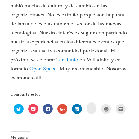
habló mucho de cultura y de cambio en las
organizaciones. No es extraño porque son la punta
de lanza de este asunto en el sector de las nuevas
tecnologías. Nuestro interés es seguir compartiendo
nuestras experiencias en los diferentes eventos que
organiza esta activa comunidad profesional. El
próximo se celebrará
en Junio
en Valladolid y en
formato
Open Space
. Muy recomendable. Nosotros
estaremos allí.
Comparte esto:
Haz
Haz
Haz
Haz
Haz
Haz
Haz
Haz
clic
clic
clic
clic
clic
clic
clic
clic
para
para
para
para
para
para
para
para
compartir
compartir
compartir
compartir
compartir
compartir
imprimir
enviar
en
en
en
en
en
en
(Se
por
Buffer
Twitter
Pocket
Facebook
Google+
LinkedIn
abre
correo
(Se
(Se
(Se
(Se
(Se
(Se
en
electrón
abre
abre
abre
abre
abre
abre
una
a
en
Me gusta:
en
en
en
en
en
ventana
un