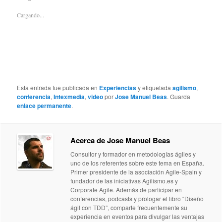
una
una
una
una
una
una
nueva)
amigo
ventana
ventana
ventana
ventana
ventana
ventana
(Se
nueva)
Cargando...
nueva)
nueva)
nueva)
nueva)
nueva)
abre
en
una
ventana
nueva)
Esta entrada fue publicada en
Experiencias
y etiquetada
agilismo
,
conferencia
,
Intexmedia
,
video
por
Jose Manuel Beas
. Guarda
enlace permanente
.
Acerca de Jose Manuel Beas
Consultor y formador en metodologías ágiles y
uno de los referentes sobre este tema en España.
Primer presidente de la asociación Agile-Spain y
fundador de las iniciativas Agilismo.es y
Corporate Agile. Además de participar en
conferencias, podcasts y prologar el libro “Diseño
ágil con TDD”, comparte frecuentemente su
experiencia en eventos para divulgar las ventajas