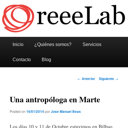
Reeelab
Menú
Ir
Ir
Inicio
¿Quiénes somos?
Servicios
principal
al
al
Contacto
Blog
contenido
contenido
Navegación
←
Anterior
Siguiente
→
principal
secundario
de
entradas
Una antropóloga en Marte
Posted on
16/01/2014
por
Jose Manuel Beas
Los días 10 y 11 de Octubre estuvimos en Bilbao