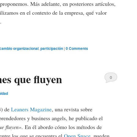
proponemos. Más adelante, en posteriores artículos,
ilizamos en el contexto de la empresa, qué valor
.
cambio organizacional
,
participación
|
0 Comments
es que fluyen
0
Comments
nidad
3) de
Leaners Magazine
, una revista sobre
prendedores y business angels, he publicado el
e fluyen»
. En él abordo cómo los métodos de
 entre los que se encuentra el
Open Space
, pueden