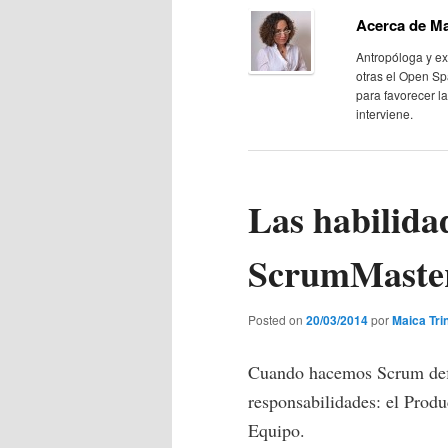
Acerca de Ma
principal
secundario
Antropóloga y ex
otras el Open Sp
para favorecer l
interviene.
Las habilida
ScrumMaste
Posted on
20/03/2014
por
Maica Tri
Cuando hacemos Scrum defin
responsabilidades: el Prod
Equipo.