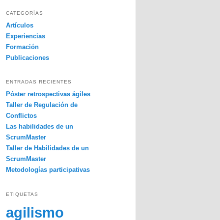
s
c
CATEGORÍAS
a
Artículos
r
Experiencias
Formación
Publicaciones
ENTRADAS RECIENTES
Póster retrospectivas ágiles
Taller de Regulación de
Conflictos
Las habilidades de un
ScrumMaster
Taller de Habilidades de un
ScrumMaster
Metodologías participativas
ETIQUETAS
agilismo