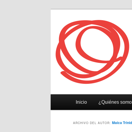
Reeelab
Menú
Ir
Ir
Inicio
¿Quiénes somo
principal
al
al
Maica Trini
ARCHIVO DEL AUTOR:
contenido
contenido