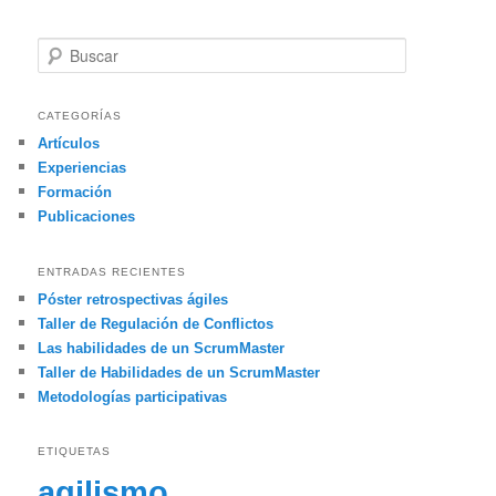
B
u
s
c
CATEGORÍAS
a
Artículos
r
Experiencias
Formación
Publicaciones
ENTRADAS RECIENTES
Póster retrospectivas ágiles
Taller de Regulación de Conflictos
Las habilidades de un ScrumMaster
Taller de Habilidades de un ScrumMaster
Metodologías participativas
ETIQUETAS
agilismo