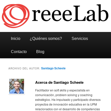
Reeelab
Menú
Ir
Ir
Inicio
¿Quiénes somos?
Servicios
principal
al
al
Contacto
Blog
contenido
contenido
Santiago Scheele
ARCHIVO DEL AUTOR:
principal
secundario
Acerca de Santiago Scheele
Facilitador en soft skills y especialista en
comunicación, problem solving y coaching
estratégico. Ha impulsado y participado diversos
proyectos de innovación educativa en la UPM
relacionados con el desarrollo de competencias